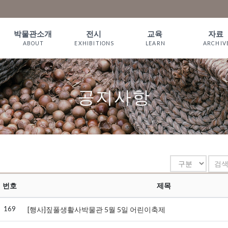
박물관소개
전시
교육
자료
ABOUT
EXHIBITIONS
LEARN
ARCHIV
인사말
상설전시
짚풀 프로그램
소장품
WELCOME
기획전시
체험예약
서 적
공지사항
짚풀문화 이야
온라인전시
예약확인
기
관람안내
오시는길
번호
제목
169
[행사]짚풀생활사박물관 5월 5일 어린이축제