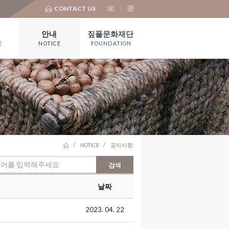
CONTACT US
안내
짚풀문화재단
E
NOTICE
FOUNDATION
공지사항
재단 소개
언론보도
기부금 모금 및
활용실적
대 관
유물기증
NOTICE
공지사항
검색
날짜
2023. 04. 22