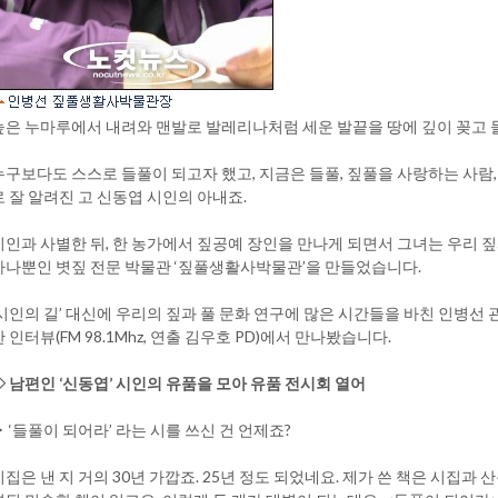
높은 누마루에서 내려와 맨발로 발레리나처럼 세운 발끝을 땅에 깊이 꽂고 
누구보다도 스스로 들풀이 되고자 했고, 지금은 들풀, 짚풀을 사랑하는 사람, 인
로 잘 알려진 고 신동엽 시인의 아내죠.
시인과 사별한 뒤, 한 농가에서 짚공예 장인을 만나게 되면서 그녀는 우리 
하나뿐인 볏짚 전문 박물관 ‘짚풀생활사박물관’을 만들었습니다.
‘시인의 길’ 대신에 우리의 짚과 풀 문화 연구에 많은 시간들을 바친 인병선 관
한 인터뷰(FM 98.1Mhz, 연출 김우호 PD)에서 만나봤습니다.
◇ 남편인 ‘신동엽’ 시인의 유품을 모아 유품 전시회 열어
▶ ‘들풀이 되어라’ 라는 시를 쓰신 건 언제죠?
시집은 낸 지 거의 30년 가깝죠. 25년 정도 되었네요. 제가 쓴 책은 시집과 