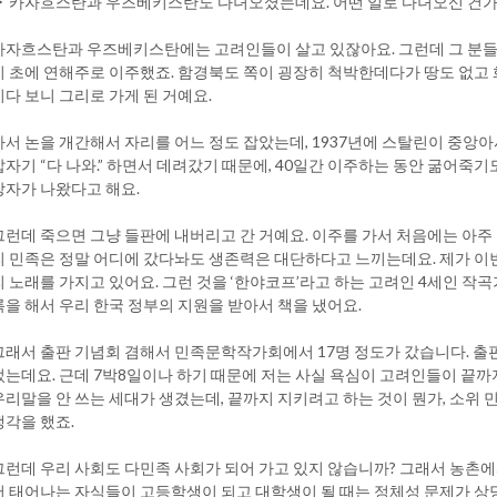
▶ 카자흐스탄과 우즈베키스탄도 다녀오셨는데요. 어떤 일로 다녀오신 건가
카자흐스탄과 우즈베키스탄에는 고려인들이 살고 있잖아요. 그런데 그 분들이
기 초에 연해주로 이주했죠. 함경북도 쪽이 굉장히 척박한데다가 땅도 없고
이다 보니 그리로 가게 된 거예요.
가서 논을 개간해서 자리를 어느 정도 잡았는데, 1937년에 스탈린이 중앙
갑자기 “다 나와.” 하면서 데려갔기 때문에, 40일간 이주하는 동안 굶어죽기
상자가 나왔다고 해요.
그런데 죽으면 그냥 들판에 내버리고 간 거예요. 이주를 가서 처음에는 아주
리 민족은 정말 어디에 갔다놔도 생존력은 대단하다고 느끼는데요. 제가 이번
리 노래를 가지고 있어요. 그런 것을 ‘한야코프’라고 하는 고려인 4세인 작곡가
록을 해서 우리 한국 정부의 지원을 받아서 책을 냈어요.
그래서 출판 기념회 겸해서 민족문학작가회에서 17명 정도가 갔습니다. 출
었는데요. 근데 7박8일이나 하기 때문에 저는 사실 욕심이 고려인들이 끝까
우리말을 안 쓰는 세대가 생겼는데, 끝까지 지키려고 하는 것이 뭔가, 소위
생각을 했죠.
그런데 우리 사회도 다민족 사회가 되어 가고 있지 않습니까? 그래서 농촌에
서 태어나는 자식들이 고등학생이 되고 대학생이 될 때는 정체성 문제가 상