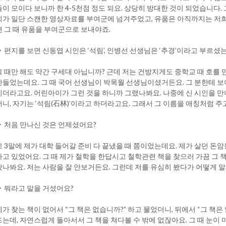
들이 모이다 보니까 한 4-5천점 정도 되요. 상당히 방대한 것이 되었습니다
희가 일단 스캔한 영상자료를 부여군에 넘겨주었고, 유품은 아직까지는 저희
면 그 때 유품을 부여군으로 보내야죠.
▶ 편지를 보면 신동엽 시인은 ‘석림’, 인병선 선생님은 ‘추경’이라고 부르셨는
그 때만 해도 약간 구세대 아닙니까? 근데 저는 건방지게도 중학교 때 호를
만들었는데요. 그 때 국어 선생님이 박목월 선생님이셨거든요. 그 분한테 보
시더라고요. 어린아이가 그런 것을 하니까 그랬나봐요. 나중에 신 시인을 만나면
더니, 자기는 ‘석림(石林)’이라고 하더라고요. 그래서 그 이름을 애칭처럼 주고
▶ 처음 만나신 것은 언제셨어요?
고 3말에 제가 대학 들어갈 준비 다 끝냈을 때 쯤이었는데요. 제가 살던 돈
하고 있었어요. 그 때 제가 철학을 한답시고 철학관련 책을 찾으러 가끔 그 
봤나봐요. 저는 사람을 잘 안보거든요. 그런데 저를 유심히 봤다가 어떻게 말
▶ 뭐라고 말을 거셨어요?
제가 찾는 책이 없어서 “그 책은 없습니까?” 하고 물었더니, 뒤에서 “그 책은 
드는데, 자연스럽게 돌아서서 그 책을 쳐다볼 수 밖에 없잖아요. 그 때 눈이