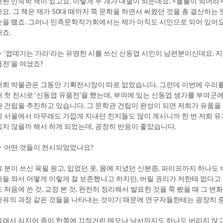
련된 민속학 책이 있고요. 이렇게 두 개가 대별이 되는데요. <들풀이 되어라
고요. 그 책은 제가 50대 때까지 쭉 문학을 하면서 써왔던 것을 총 결산하
손을 뗐죠. 그러나 민족문학작가회에서는 제가 아직도 시인으로 되어 있어요.
거죠.
▶ ‘껍데기는 가라’라는 유명한 시를 쓰신 신동엽 시인이 남편분이신데요. 지
품전’을 여셨죠?
저희 박물관은 그동안 기획전시장이 따로 없었습니다. 그런데 이번에 수리를
서 첫 전시로 ‘신동엽 유품전’을 했는데, 부여에 있는 신동엽 생가를 부여
관 건립을 추진하고 있습니다. 그 문학관 건립이 완성이 되면 저희가 유품을
에 서울에서 아무래도 가깝게 지내던 친지들도 많이 계시니까 한 번 저희 
있지 않을까 해서 하게 되었는데, 굉장히 반응이 좋았습니다.
▶ 어떤 것들이 전시되었었나요?
그 분이 쓰신 육필 원고, 입었던 옷, 몸에 지녔던 신분증, 파이프까지 하나도
다들 와서 어떻게 이렇게 잘 보존했냐고 하지만, 버릴 권리가 저한테 없다고
도 처음에 쓴 것, 교정 본 것, 완전히 정리해서 발표한 것을 쭉 봤을 때 그 
사유의 과정 같은 것들을 나타내는 것이기 때문에 연구자들한테는 굉장히 
그래서 심지어 종이 한쪽에 끄적거린 메모나 낙서까지도 하나도 버리지 않고, 