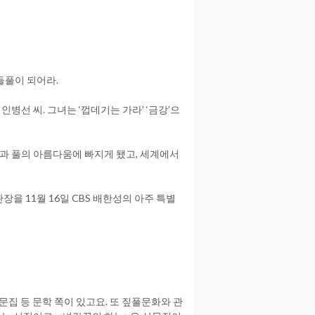
들풀이 되어라.
병선 씨. 그녀는 ‘껍데기는 가라’ ‘금강’으
짚과 풀의 아름다움에 빠지게 됐고, 세계에서
장을 11월 16일 CBS 배한성의 아주 특별
산문집 등 문학 쪽이 있고요. 또 짚풀문화와 관