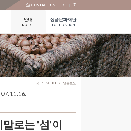
CONTACT US
안내
짚풀문화재단
E
NOTICE
FOUNDATION
공지사항
재단 소개
언론보도
기부금 모금 및
활용실적
대 관
유물기증
NOTICE
언론보도
.11.16.
말로는 '섬'이