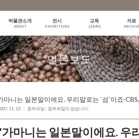
박물관소개
전시
교육
자료
ABOUT
EXHIBITIONS
LEARN
ARCHIV
인사말
상설전시
짚풀 프로그램
소장품
WELCOME
기획전시
체험예약
서 적
언론보도
짚풀문화 이야
온라인전시
예약확인
기
관람안내
오시는길
가마니는 일본말이에요. 우리말로는 `섬`이죠-CBS, 07
007. 11. 23
첨부파일 : 첨부파일이 없습니다.
"가마니는 일본말이에요. 우리