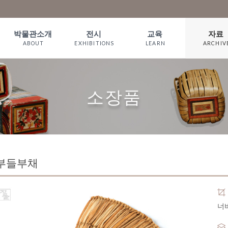
박물관소개
전시
교육
자료
ABOUT
EXHIBITIONS
LEARN
ARCHIV
인사말
상설전시
짚풀 프로그램
소장품
WELCOME
기획전시
체험예약
서 적
소장품
짚풀문화 이야
온라인전시
예약확인
기
관람안내
오시는길
부들부채
너비