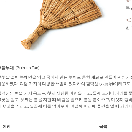
부
한
부들부채
(Bulrush Fan)
부챗살 없이 부채면을 엮고 묶어서 만든 부채로 흔한 재료로 만들어져 망가질
사용하였다. 여덟 가지의 다양한 쓰임이 있다하여 팔덕선
(八德扇)이라고도 
팔덕선의 여덟 가지 용도는, 첫째 시원한 바람을 내고, 둘째 모기나 파리를 
그릇을 덮고, 넷째는 불을 지필 때 바람을 일으켜 불을 붙여주고, 다섯째 땅바
때 햇빛을 가리고, 일곱째 비를 막아주며, 여덟째 머리에 물건을 일 때 똬리
이전
목록