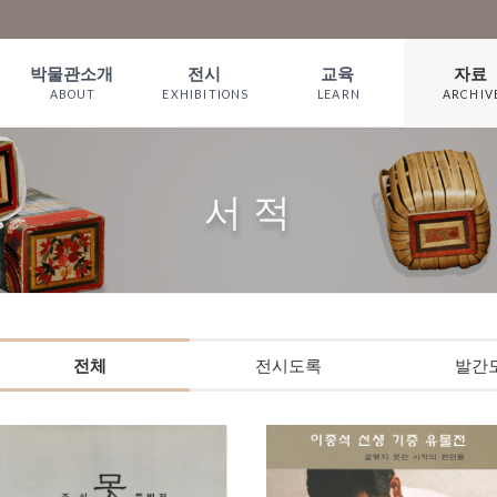
박물관소개
전시
교육
자료
ABOUT
EXHIBITIONS
LEARN
ARCHIV
인사말
상설전시
짚풀 프로그램
소장품
WELCOME
기획전시
체험예약
서 적
서 적
짚풀문화 이야
온라인전시
예약확인
기
관람안내
오시는길
전체
전시도록
발간