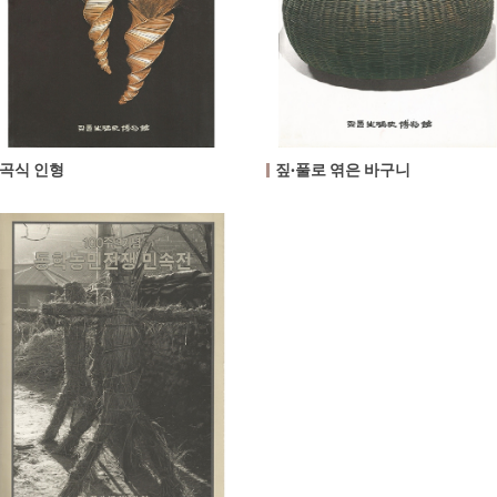
곡식 인형
짚·풀로 엮은 바구니