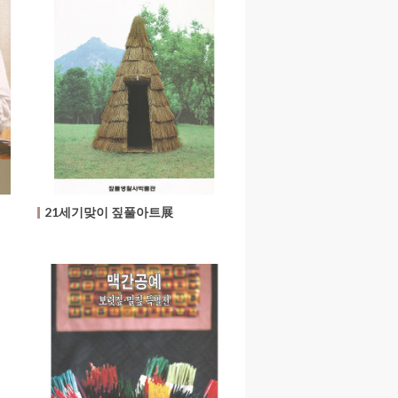
21세기맞이 짚풀아트展