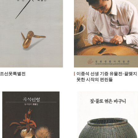
조선못특별전
이종석 선생 기증 유물전-끝맺지
못한 시작의 편린들