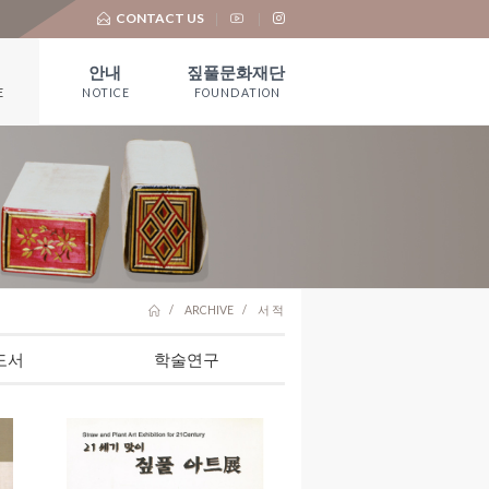
CONTACT US
안내
짚풀문화재단
E
NOTICE
FOUNDATION
공지사항
재단 소개
언론보도
기부금 모금 및
활용실적
대 관
유물기증
ARCHIVE
서 적
도서
학술연구