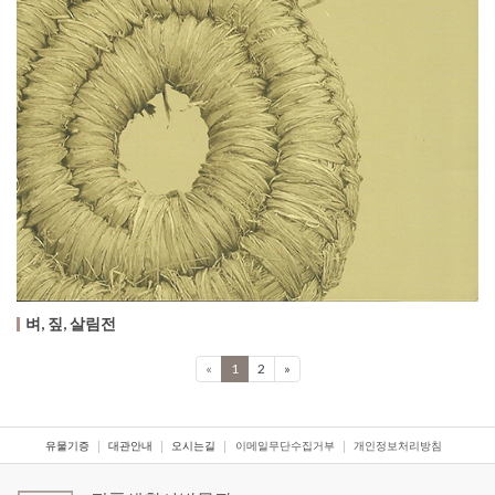
벼, 짚, 살림전
«
1
(current)
2
»
유물기증
대관안내
오시는길
이메일무단수집거부
개인정보처리방침