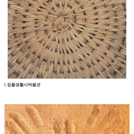
짚풀생활사박물관