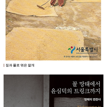
짚과 풀로 엮은 깔개