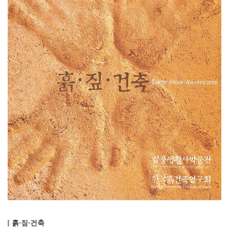
흙∙짚∙건축