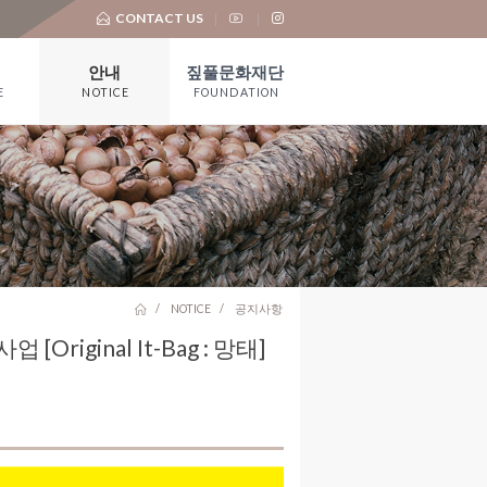
CONTACT US
안내
짚풀문화재단
E
NOTICE
FOUNDATION
공지사항
재단 소개
언론보도
기부금 모금 및
활용실적
대 관
유물기증
NOTICE
공지사항
Original It-Bag : 망태]