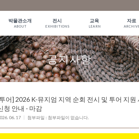
박물관소개
전시
교육
자료
ABOUT
EXHIBITIONS
LEARN
ARCHIV
인사말
상설전시
짚풀 프로그램
소장품
WELCOME
기획전시
체험예약
서 적
공지사항
짚풀문화 이야
온라인전시
예약확인
기
관람안내
오시는길
[투어] 2026 K-뮤지엄 지역 순회 전시 및 투어 지원 사업 [
신청 안내 - 마감
026. 06. 17
첨부파일 : 첨부파일이 없습니다.