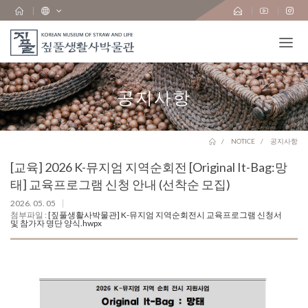
공지사항
NOTICE
공지사항
[교육] 2026 K-뮤지엄 지역순회전 [Original It-Bag:망
태] 교육프로그램 신청 안내 (선착순 모집)
2026. 05. 05
첨부파일 :
[짚풀생활사박물관] K-뮤지엄 지역순회전시 교육프로그램 신청서
및 참가자 명단 양식.hwpx