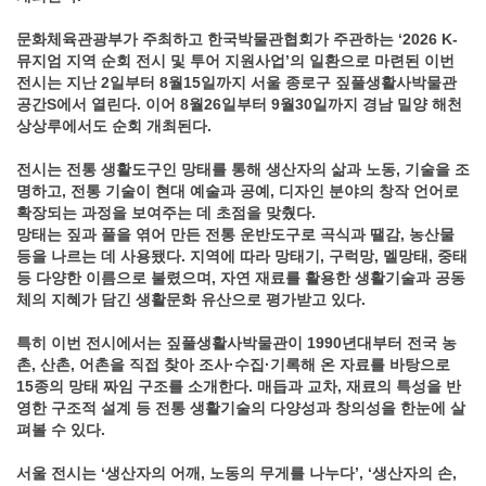
문화체육관광부가 주최하고 한국박물관협회가 주관하는 ‘2026 K-
뮤지엄 지역 순회 전시 및 투어 지원사업’의 일환으로 마련된 이번
전시는 지난 2일부터 8월15일까지 서울 종로구 짚풀생활사박물관
공간S에서 열린다. 이어 8월26일부터 9월30일까지 경남 밀양 해천
상상루에서도 순회 개최된다.
전시는 전통 생활도구인 망태를 통해 생산자의 삶과 노동, 기술을 조
명하고, 전통 기술이 현대 예술과 공예, 디자인 분야의 창작 언어로
확장되는 과정을 보여주는 데 초점을 맞췄다.
망태는 짚과 풀을 엮어 만든 전통 운반도구로 곡식과 땔감, 농산물
등을 나르는 데 사용됐다. 지역에 따라 망태기, 구럭망, 멜망태, 중태
등 다양한 이름으로 불렸으며, 자연 재료를 활용한 생활기술과 공동
체의 지혜가 담긴 생활문화 유산으로 평가받고 있다.
특히 이번 전시에서는 짚풀생활사박물관이 1990년대부터 전국 농
촌, 산촌, 어촌을 직접 찾아 조사·수집·기록해 온 자료를 바탕으로
15종의 망태 짜임 구조를 소개한다. 매듭과 교차, 재료의 특성을 반
영한 구조적 설계 등 전통 생활기술의 다양성과 창의성을 한눈에 살
펴볼 수 있다.
서울 전시는 ‘생산자의 어깨, 노동의 무게를 나누다’, ‘생산자의 손,