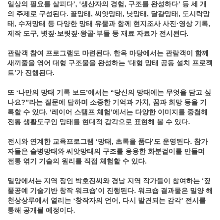
일상의 필요를 살피다’, ‘생산자의 경험, 구조를 완성하다’ 등 세 개
의 주제로 구성된다. 꼴망태, 씨앗망태, 낫망태, 달걀망태, 도시락망
태, 수저망태 등 다양한 망태 유물과 함께 현지조사 사진·영상 기록,
제작 도구, 볏짚·보릿짚·왕골·부들 등 재료 자료가 전시된다.
관람객 참여 프로그램도 마련된다. 한옥 마당에서는 관람객이 함께
새끼줄을 엮어 대형 구조물을 완성하는 ‘대형 망태 공동 설치 프로젝
트’가 진행된다.
또 ‘나만의 망태 기록 보드’에서는 “당신의 망태에는 무엇을 담고 싶
나요?”라는 질문에 답하며 소중한 기억과 가치, 꿈과 희망 등을 기
록할 수 있다. ‘레이어 스탬프 체험’에서는 다양한 이미지를 중첩해
전통 생활도구인 망태를 현대적 감각으로 표현해 볼 수 있다.
전시와 연계한 교육프로그램 ‘망태, 초록을 품다’도 운영된다. 참가
자들은 술병망태와 씨앗망태의 구조를 응용한 화분걸이를 만들며
전통 엮기 기술의 원리를 직접 체험할 수 있다.
밀양에서는 지역 장인 박호진씨와 경남 지역 작가들이 참여하는 ‘짚
풀공예 기술기반 창작 워크숍’이 진행된다. 워크숍 결과물은 밀양 해
천상상루에서 열리는 ‘창작자의 언어, 다시 발견되는 감각’ 전시를
통해 공개될 예정이다.