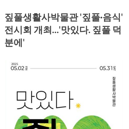
짚풀생활사박물관 '짚풀·음식'
전시회 개최…'맛있다. 짚풀 덕
분에'