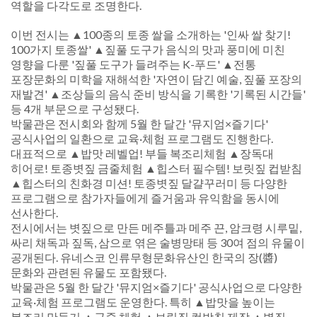
역할을 다각도로 조명한다.
이번 전시는 ▲100종의 토종 쌀을 소개하는 '인싸 쌀 찾기!
100가지 토종쌀' ▲짚풀 도구가 음식의 맛과 풍미에 미친
영향을 다룬 '짚풀 도구가 들려주는 K-푸드' ▲전통
포장문화의 미학을 재해석한 '자연이 담긴 예술, 짚풀 포장의
재발견' ▲조상들의 음식 준비 방식을 기록한 '기록된 시간들'
등 4개 부문으로 구성됐다.
박물관은 전시회와 함께 5월 한 달간 '뮤지엄×즐기다'
공식사업의 일환으로 교육·체험 프로그램도 진행한다.
대표적으로 ▲밥맛 레벨업! 부들 복조리체험 ▲장독대
히어로! 토종볏짚 금줄체험 ▲힙스터 필수템! 보릿짚 컵받침
▲힙스터의 친화경 미션! 토종볏짚 달걀꾸러미 등 다양한
프로그램으로 참가자들에게 즐거움과 유익함을 동시에
선사한다.
전시에서는 볏짚으로 만든 메주틀과 메주 끈, 암크령 시루밑,
싸리 채독과 짚독, 삼으로 엮은 술병망태 등 30여 점의 유물이
공개된다. 유네스코 인류무형문화유산인 한국의 장(醬)
문화와 관련된 유물도 포함됐다.
박물관은 5월 한 달간 '뮤지엄×즐기다' 공식사업으로 다양한
교육·체험 프로그램도 운영한다. 특히 ▲밥맛을 높이는
복조리 만들기 ▲금줄 체험 ▲보릿짚 컵받침 제작 ▲볏짚