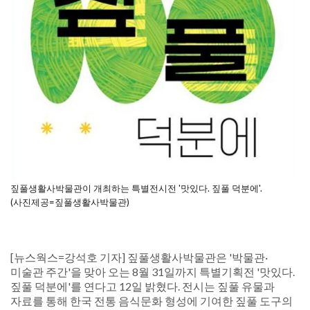
짚풀생활사박물관이 개최하는 특별전시전 '맛있다. 짚풀 덕분에'.
(사진제공=짚풀생활사박물관)
[뉴스웍스=강석호 기자] 짚풀생활사박물관은 '박물관·
미술관 주간'을 맞아 오는 8월 31일까지 특별기획전 '맛있다.
짚풀 덕분에'를 연다고 12일 밝혔다. 전시는 짚풀 유물과
자료를 통해 한국 전통 음식문화 형성에 기여한 짚풀 도구의