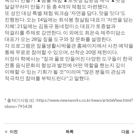
달걀꾸러미 만들기 등 총 4개의 체험도 마련됐다.
또 성인 대상 특별 체험 워크숍 '자연을 담다, 맛을 잇다'도
진행된다. 오는 14일에는 최석봉 청살림 대표가 '자연을 담는
지혜', 21일에는 김동규 동네정미소 대표가 토종쌀과
막걸리를 주제로 강연한다. 이 외에도 최은숙 제주미담소
대표가 오는 28일 짚풀 도구와 장 문화를 설명한다.
각 프로그램은 짚풀생활사박물관 홈페이지에서 사전 예약을
통해 무료로 참여할 수 있으며, 선착순 20명 제한이다.
이정아 학예사는 "짚과 풀로 만들어진 다양한 도구들이 한국
전통 음식문화의 형성과 발전에 어떤 역할을 했는지 깊이
이해할 수 있는 기회가 될 것"이라며 "많은 분들의 관심과
적극적인 참여를 부탁드린다"고 말했다.
* 출처(기사링크) : https://www.newsworks.co.kr/news/articleView.html?
idxno=795438
이전
목록
다음