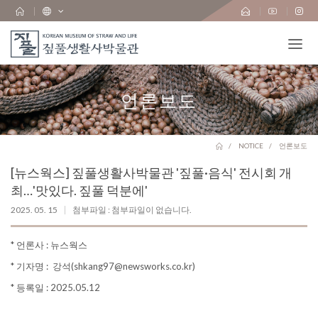
언론보도
NOTICE
언론보도
[뉴스웍스] 짚풀생활사박물관 '짚풀·음식' 전시회 개
최…'맛있다. 짚풀 덕분에'
2025. 05. 15
첨부파일 : 첨부파일이 없습니다.
* 언론사 : 뉴스웍스
* 기자명 : 강석(shkang97@newsworks.co.kr)
* 등록일 : 2025.05.12