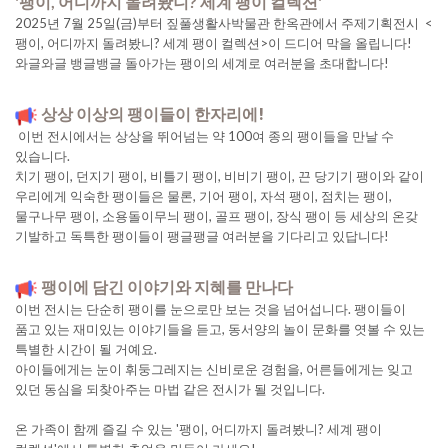
'팽이, 어디까지 돌려봤니? 세계 팽이 컬렉션'
2025년 7월 25일(금)부터 짚풀생활사박물관 한옥관에서 주제기획전시 <
팽이, 어디까지 돌려봤니? 세계 팽이 컬렉션>이 드디어 막을 올립니다!
와글와글 뱅글뱅글 돌아가는 팽이의 세계로 여러분을 초대합니다!
상상 이상의 팽이들이 한자리에!
이번 전시에서는 상상을 뛰어넘는 약 100여 종의 팽이들을 만날 수
있습니다.
치기 팽이, 던지기 팽이, 비틀기 팽이, 비비기 팽이, 끈 당기기 팽이와 같이
우리에게 익숙한 팽이들은 물론, 기어 팽이, 자석 팽이, 점치는 팽이,
물구나무 팽이, 소용돌이무늬 팽이, 골프 팽이, 장식 팽이 등 세상의 온갖
기발하고 독특한 팽이들이 팽글팽글 여러분을 기다리고 있답니다!
팽이에 담긴 이야기와 지혜를 만나다
이번 전시는 단순히 팽이를 눈으로만 보는 것을 넘어섭니다. 팽이들이
품고 있는 재미있는 이야기들을 듣고, 동서양의 놀이 문화를 엿볼 수 있는
특별한 시간이 될 거예요.
아이들에게는 눈이 휘둥그레지는 신비로운 경험을, 어른들에게는 잊고
있던 동심을 되찾아주는 마법 같은 전시가 될 것입니다.
온 가족이 함께 즐길 수 있는 '팽이, 어디까지 돌려봤니? 세계 팽이